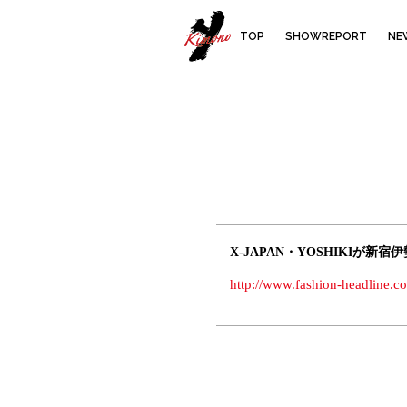
YOSHIKIMO
TOP
SHOWREPORT
NE
X-JAPAN・YOSHIKIが新
http://www.fashion-headline.c