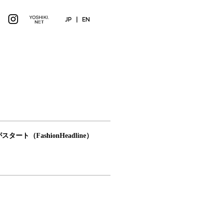
JP
|
EN
NEWS
ト（FashionHeadline）