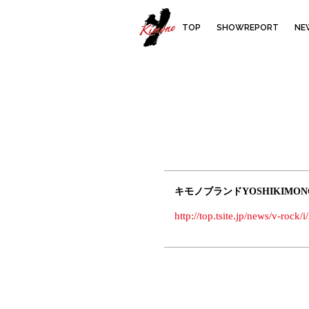
YOSHIKIMO
TOP
SHOWREPORT
NE
キモノブランドYOSHIKIMO
http://top.tsite.jp/news/v-ro