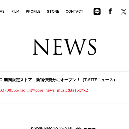
NO
WS
FILM
PROFILE
STORE
CONTACT
NO 期間限定ストア 新宿伊勢丹にオープン！（T-SITEニュース）
ck/i/33708555/?sc_int=tcore_news_music&ta16x=x2
© YOSHIKIMONO 2016 All rights reserved.