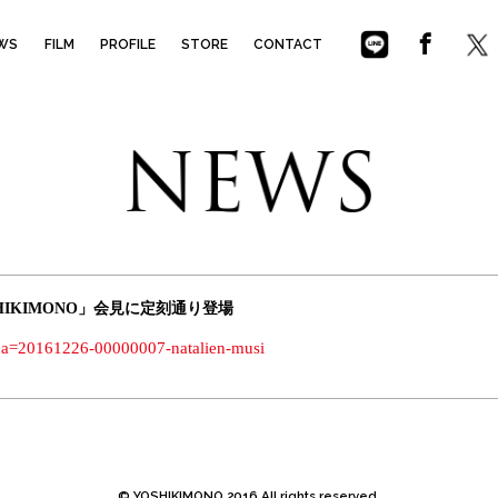
NO
WS
FILM
PROFILE
STORE
CONTACT
SHIKIMONO」会見に定刻通り登場
hl?a=20161226-00000007-natalien-musi
© YOSHIKIMONO 2016 All rights reserved.