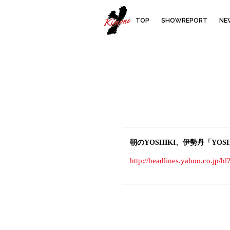
YOSHIKIMO
TOP
SHOWREPORT
NE
朝のYOSHIKI、伊勢丹「YO
http://headlines.yahoo.co.jp/