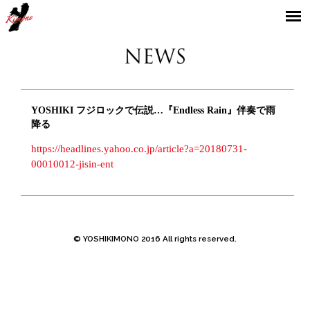
YOSHIKIMONO
YOSHIKI フジロックで伝説…『Endless Rain』伴奏で雨
降る
https://headlines.yahoo.co.jp/article?a=20180731-
00010012-jisin-ent
© YOSHIKIMONO 2016 All rights reserved.