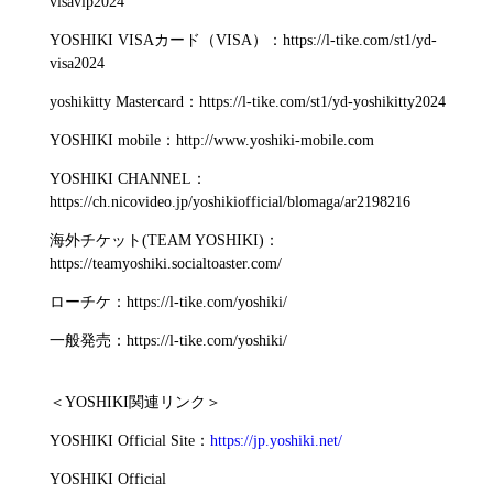
visavip2024
YOSHIKI VISAカード（VISA）：https://l-tike.com/st1/yd-
visa2024
yoshikitty Mastercard：https://l-tike.com/st1/yd-yoshikitty2024
YOSHIKI mobile：http://www.yoshiki-mobile.com
YOSHIKI CHANNEL：
https://ch.nicovideo.jp/yoshikiofficial/blomaga/ar2198216
海外チケット(TEAM YOSHIKI)：
https://teamyoshiki.socialtoaster.com/
ローチケ：https://l-tike.com/yoshiki/
一般発売：https://l-tike.com/yoshiki/
＜YOSHIKI関連リンク＞
YOSHIKI Official Site：
https://jp.yoshiki.net/
YOSHIKI Official