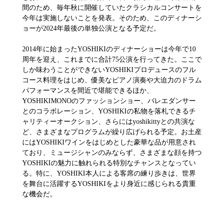
間のため、毎年秋に開催していたクラシカルコンサートを
今年は実施しないことを発表。そのため、このディナーシ
ョーが2024年最後の単独公演となる予定だ。
2014年に始まったYOSHIKIのディナーショーは今年で10
周年を迎え、これまでに合計75公演を行ってきた。ここで
しか味わうことができないYOSHIKIプロデュースのフル
コース料理をはじめ、優美なピアノ演奏や大迫力のドラム
パフォーマンスを間近で堪能できるほか、
YOSHIKIMONOのファッションショー、バレエダンサー
とのコラボレーション、YOSHIKIの私物を落札できるチ
ャリティーオークション、さらにはyoshikittyとの共演な
ど、さまざまなプログラムが繰り広げられる予定。お土産
にはYOSHIKIワインをはじめとした豪華な品が用意され
ており、ミュージシャンのみならず、さまざまな顔を持つ
YOSHIKIの魅力に触れられる特別なチャンスとなってい
る。特に、YOSHIKI本人による客席の練り歩きは、世界
を舞台に活躍するYOSHIKIをより身近に感じられる貴重
な機会だ。