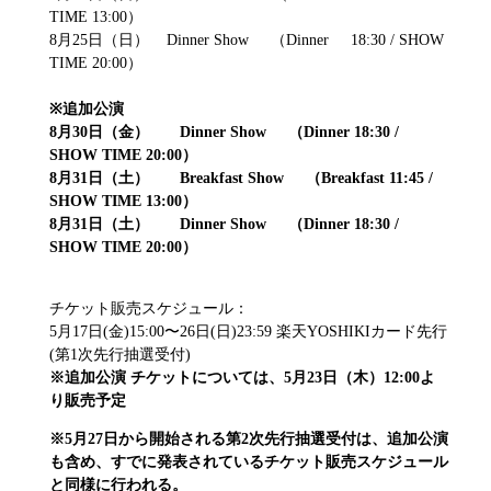
TIME 13:00）
8月25日（日） Dinner Show （Dinner 18:30 / SHOW
TIME 20:00）
※
追加公演
8
月
30
日（金）
Dinner Show
（
Dinner 18:30 /
SHOW TIME 20:00
）
8
月
31
日（土）
Breakfast Show
（
Breakfast 11:45 /
SHOW TIME 13:00
）
8
月
31
日（土）
Dinner Show
（
Dinner 18:30 /
SHOW TIME 20:00
）
チケット販売スケジュール：
5月17日(金)15:00〜26日(日)23:59 楽天YOSHIKIカード先行
(第1次先行抽選受付)
※追加公演 チケットについては、
5
月
23
日（木）
12:00
よ
り販売予定
※5
月
27
日から開始される第
2
次先行抽選受付は、追加公演
も含め、すでに発表されているチケット販売スケジュール
と同様に行われる。