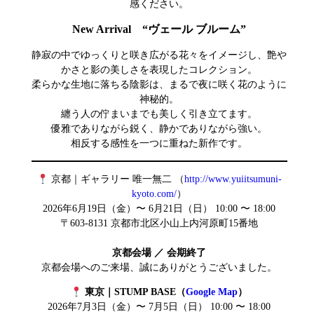
感ください。
New Arrival “ヴェール ブルーム”
静寂の中でゆっくりと咲き広がる花々をイメージし、艶や
かさと影の美しさを表現したコレクション。
柔らかな生地に落ちる陰影は、まるで夜に咲く花のように
神秘的。
纏う人の佇まいまでも美しく引き立てます。
優雅でありながら鋭く、静かでありながら強い。
相反する感性を一つに重ねた新作です。
京都｜ギャラリー 唯一無二 （
http://www.yuiitsumuni-
kyoto.com/
）
2026年6月19日（金）〜 6月21日（日） 10:00 〜 18:00
〒603-8131 京都市北区小山上内河原町15番地
京都会場 ／ 会期終了
京都会場へのご来場、誠にありがとうございました。
東京｜STUMP BASE（
Google Map
）
2026年7月3日（金）〜 7月5日（日） 10:00 〜 18:00