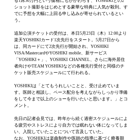
る1席30万円という価格にもかかわらず、YOSHIKIとの2
ショット撮影をはじめとする豪華な特典に人気が殺到。す
でに予想を大幅に上回る申し込みが寄せられているとい
う。
追加公演チケットの受付は、本日5月23日（木）12:00より
楽天YOSHIKIカード1次先行をスタート。5月27日から
は、同カードにて2次先行が開始され、YOSHIKI
VISA/MastercardやYOSHIKI mobile、新サービス
「YOSHIKI＋」、YOSHIKI CHANNEL、さらに海外居住
者向けやTEAM YOSHIKIなどの各種先行受付と同様のチ
ケット販売スケジュールにて行われる。
YOSHIKIは「とてもうれしいことと、受け止めていま
す。医師と相談し、ペース配分を考えながらしっかり準備
をして今まで以上のショーを行いたいと思います。」とコ
メント。
先日の記者会見では、昨年から続く過密スケジュールによ
る疲労やストレスにより自力では眠れない体になってしま
い、入院していたことについて言及していた。
なお、YOSHIKIは楽曲制作や医師の指導に基づく療養期