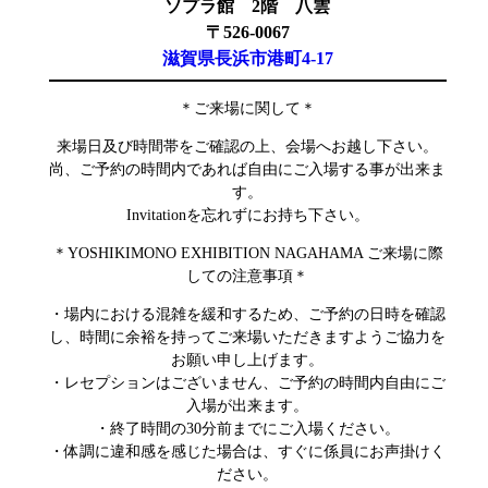
ソプラ館 2階 八雲
〒526-0067
滋賀県長浜市港町4-17
＊ご来場に関して＊
来場日及び時間帯をご確認の上、会場へお越し下さい。
尚、ご予約の時間内であれば自由にご入場する事が出来ま
す。
Invitationを忘れずにお持ち下さい。
＊YOSHIKIMONO EXHIBITION NAGAHAMA ご来場に際
しての注意事項＊
・場内における混雑を緩和するため、ご予約の日時を確認
し、時間に余裕を持ってご来場いただきますようご協力を
お願い申し上げます。
・レセプションはございません、ご予約の時間内自由にご
入場が出来ます。
・終了時間の30分前までにご入場ください。
・体調に違和感を感じた場合は、すぐに係員にお声掛けく
ださい。