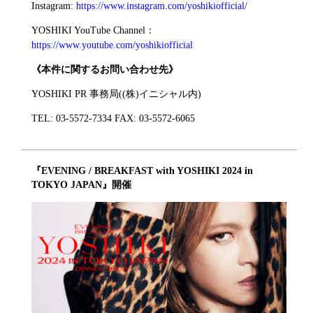
Instagram:
https://www.instagram.com/yoshikiofficial/
YOSHIKI YouTube Channel：
https://www.youtube.com/yoshikiofficial
《本件に関するお問い合わせ先》
YOSHIKI PR 事務局((株)イニシャル内)
TEL: 03-5572-7334 FAX: 03-5572-6065
『EVENING / BREAKFAST with YOSHIKI 2024 in
TOKYO JAPAN』開催