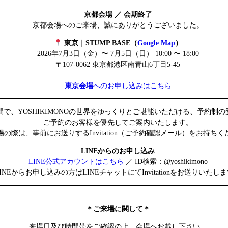
京都会場 ／ 会期終了
京都会場へのご来場、誠にありがとうございました。
東京｜STUMP BASE（
Google Map
）
2026年7月3日（金）〜 7月5日（日） 10:00 〜 18:00
〒107-0062 東京都港区南青山6丁目5-45
東京会場
へのお申し込みはこちら
間で、YOSHIKIMONOの世界をゆっくりとご堪能いただける、予約制
ご予約のお客様を優先してご案内いたします。
場の際は、事前にお送りするInvitation（ご予約確認メール）をお持ち
LINEからのお申し込み
LINE公式アカウントはこちら
／ ID検索：@yoshikimono
LINEからお申し込みの方はLINEチャットにてInvitationをお送りいたし
＊ご来場に関して＊
来場日及び時間帯をご確認の上、会場へお越し下さい。