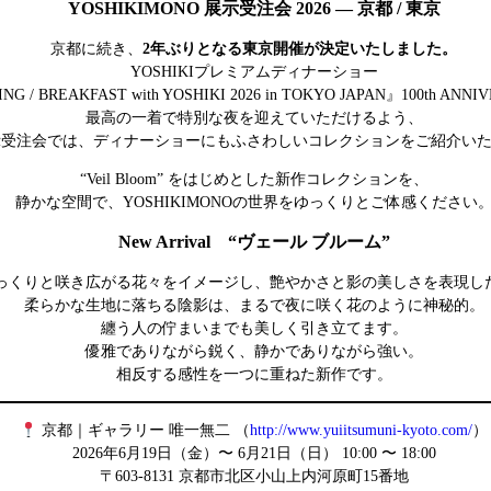
YOSHIKIMONO 展示受注会 2026 — 京都 / 東京
京都に続き、
2年ぶりとなる東京開催が決定いたしました。
YOSHIKIプレミアムディナーショー
NG / BREAKFAST with YOSHIKI 2026 in TOKYO JAPAN』100th ANNI
最高の一着で特別な夜を迎えていただけるよう、
示受注会では、ディナーショーにもふさわしいコレクションをご紹介い
“Veil Bloom” をはじめとした新作コレクションを、
静かな空間で、YOSHIKIMONOの世界をゆっくりとご体感ください
New Arrival “ヴェール ブルーム”
っくりと咲き広がる花々をイメージし、艶やかさと影の美しさを表現し
柔らかな生地に落ちる陰影は、まるで夜に咲く花のように神秘的。
纏う人の佇まいまでも美しく引き立てます。
優雅でありながら鋭く、静かでありながら強い。
相反する感性を一つに重ねた新作です。
京都｜ギャラリー 唯一無二 （
http://www.yuiitsumuni-kyoto.com/
）
2026年6月19日（金）〜 6月21日（日） 10:00 〜 18:00
〒603-8131 京都市北区小山上内河原町15番地