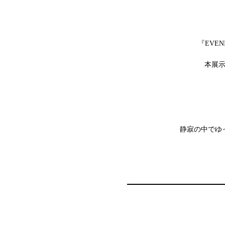
『EVENI
本展
静寂の中でゆ