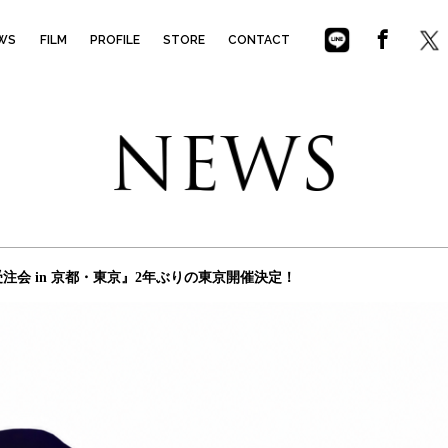
NO
WS
FILM
PROFILE
STORE
CONTACT
 展示受注会 in 京都・東京』2年ぶりの東京開催決定！