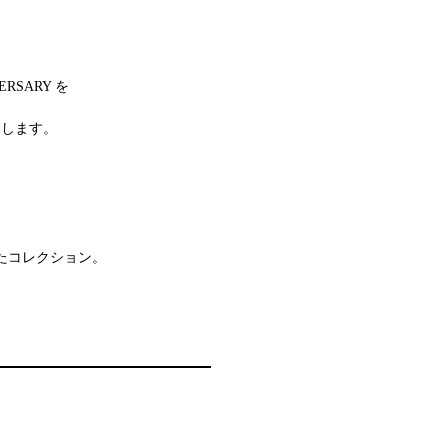
VERSARY を
たします。
。
たコレクション。